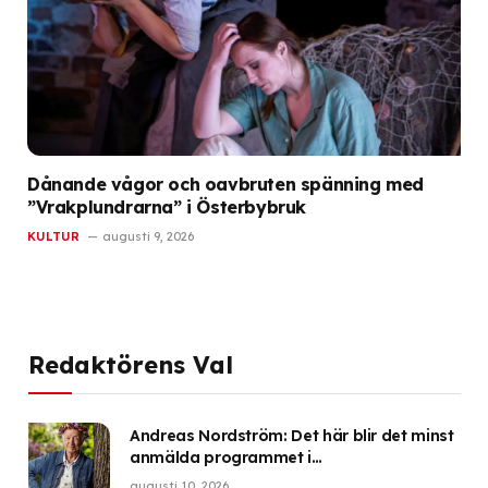
Dånande vågor och oavbruten spänning med
”Vrakplundrarna” i Österbybruk
KULTUR
augusti 9, 2026
Redaktörens Val
Andreas Nordström: Det här blir det minst
anmälda programmet i
Granskningsnämndens historia
augusti 10, 2026