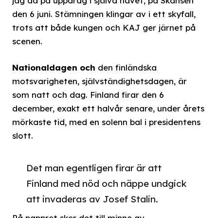
jag då på uppdrag i själva navet, på Skansen
den 6 juni. Stämningen klingar av i ett skyfall,
trots att både kungen och KAJ ger järnet på
scenen.
Nationaldagen och
den finländska
motsvarigheten, självständighetsdagen, är
som natt och dag. Finland firar den 6
december, exakt ett halvår senare, under årets
mörkaste tid, med en solenn bal i presidentens
slott.
Det man egentligen firar är att
Finland med nöd och näppe undgick
att invaderas av Josef Stalin.
På pappret sker det till minne av