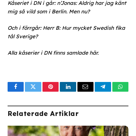
Kåseriet i DN i går: n’Jonas: Aldrig har jag känt
mig så vild som i Berlin. Men nu?
Och i förrgår: Herr B: Hur mycket Swedish fika
tål Sverige?
Alla kåserier i DN finns samlade här.
Facebook
Twitter
Pinterest
LinkedIn
Email
Telegram
What
Relaterade Artiklar