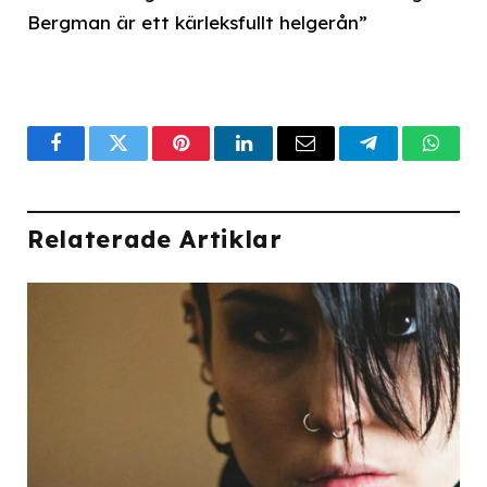
Bergman är ett kärleksfullt helgerån”
Facebook
Twitter
Pinterest
LinkedIn
Email
Telegram
What
Relaterade Artiklar