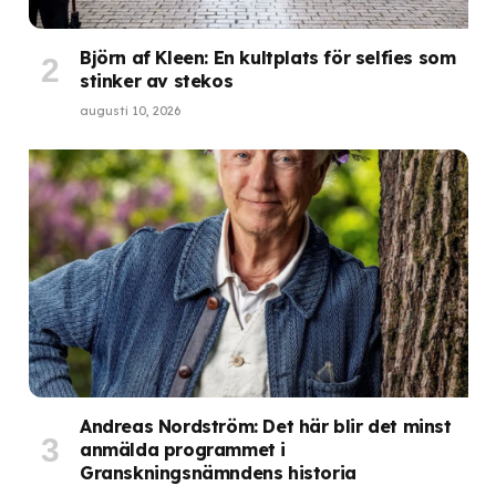
Björn af Kleen: En kultplats för selfies som
stinker av stekos
augusti 10, 2026
Andreas Nordström: Det här blir det minst
anmälda programmet i
Granskningsnämndens historia