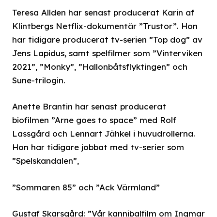
Teresa Allden har senast producerat Karin af
Klintbergs Netflix-dokumentär ”Trustor”. Hon
har tidigare producerat tv-serien ”Top dog” av
Jens Lapidus, samt spelfilmer som ”Vinterviken
2021”, ”Monky”, ”Hallonbåtsflyktingen” och
Sune-trilogin.
Anette Brantin har senast producerat
biofilmen ”Arne goes to space” med Rolf
Lassgård och Lennart Jähkel i huvudrollerna.
Hon har tidigare jobbat med tv-serier som
”Spelskandalen”,
”Sommaren 85” och ”Ack Värmland”
Gustaf Skarsgård: ”Vår kannibalfilm om Ingmar