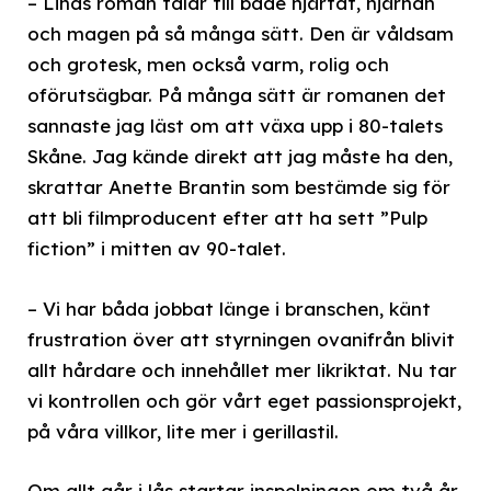
– Linas roman talar till både hjärtat, hjärnan
och magen på så många sätt. Den är våldsam
och grotesk, men också varm, rolig och
oförutsägbar. På många sätt är romanen det
sannaste jag läst om att växa upp i 80-talets
Skåne. Jag kände direkt att jag måste ha den,
skrattar Anette Brantin som bestämde sig för
att bli filmproducent efter att ha sett ”Pulp
fiction” i mitten av 90-talet.
– Vi har båda jobbat länge i branschen, känt
frustration över att styrningen ovanifrån blivit
allt hårdare och innehållet mer likriktat. Nu tar
vi kontrollen och gör vårt eget passionsprojekt,
på våra villkor, lite mer i gerillastil.
Om allt går i lås startar inspelningen om två år