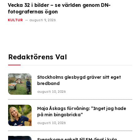
Vecka 32 i bilder – se världen genom DN-
fotografernas ögon
KULTUR
augusti 9, 2026
Redaktörens Val
Stockholms glesbygd gräver sitt eget
bredband
augusti 10, 2026
Maja Åskags förvåning: ”Inget jag hade
på min bingobricka”
augusti 10, 2026
Svenskorna enkelt till EM-final i kula