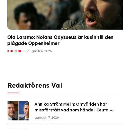
Ola Larsmo: Nolans Odysseus är kusin till den
plågade Oppenheimer
KULTUR
augusti 6, 2026
Redaktörens Val
Annika Ström Melin: Omvärlden har
missförstått vad som hände i Ceuta –
Sverige gick i fällan
augusti 7, 2026