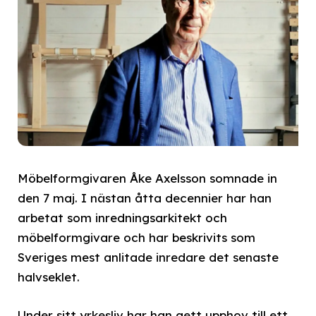
Möbelformgivaren Åke Axelsson somnade in
den 7 maj. I nästan åtta decennier har han
arbetat som inredningsarkitekt och
möbelformgivare och har beskrivits som
Sveriges mest anlitade inredare det senaste
halvseklet.
Under sitt yrkesliv har han gett upphov till ett