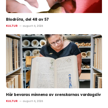
Blodröta, del 48 av 57
KULTUR
augusti 6, 2026
Här bevaras minnena av svenskarnas vardagsliv
KULTUR
augusti 6, 2026