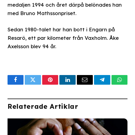
medaljen 1994 och året därpå belönades han
med Bruno Mathssonpriset.
Sedan 1980-talet har han bott i Engarn på
Resarö, ett par kilometer från Vaxholm. Åke
Axelsson blev 94 år.
Facebook
Twitter
Pinterest
LinkedIn
Email
Telegram
What
Relaterade Artiklar