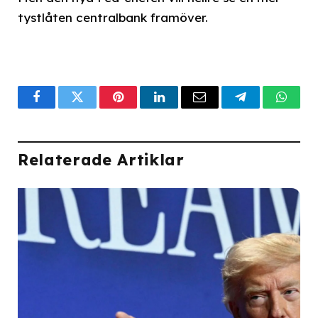
tystlåten centralbank framöver.
Facebook
Twitter
Pinterest
LinkedIn
Email
Telegram
What
Relaterade Artiklar