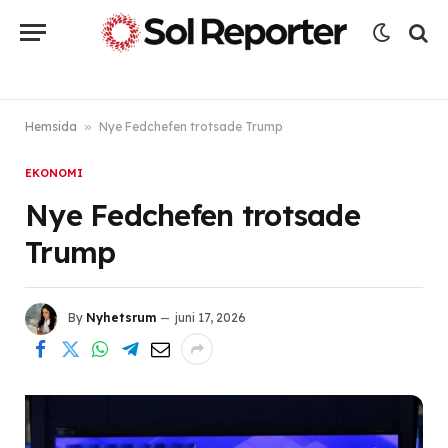
Hemsida
»
Nye Fedchefen trotsade Trump
EKONOMI
Nye Fedchefen trotsade
Trump
By
Nyhetsrum
juni 17, 2026