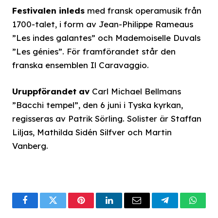
Festivalen inleds
med fransk operamusik från
1700-talet, i form av Jean-Philippe Rameaus
”Les indes galantes” och Mademoiselle Duvals
”Les génies”. För framförandet står den
franska ensemblen Il Caravaggio.
Uruppförandet av
Carl Michael Bellmans
”Bacchi tempel”, den 6 juni i Tyska kyrkan,
regisseras av Patrik Sörling. Solister är Staffan
Liljas, Mathilda Sidén Silfver och Martin
Vanberg.
Facebook
Twitter
Pinterest
LinkedIn
Email
Telegram
What