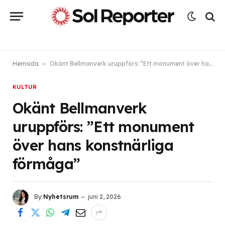
Hemsida
»
Okänt Bellmanverk uruppförs: ”Ett monument över hans konstnärliga förmåga”
KULTUR
Okänt Bellmanverk
uruppförs: ”Ett monument
över hans konstnärliga
förmåga”
By
Nyhetsrum
juni 2, 2026