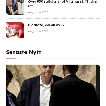
Över 850 rättsfall mot Vita huset: ”Sticker
ut”
augusti 6, 2026
Blodröta, del 48 av 57
augusti 6, 2026
Senaste Nytt