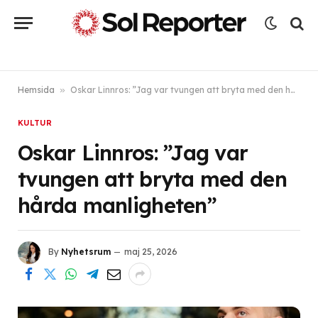
Hemsida
»
Oskar Linnros: ”Jag var tvungen att bryta med den hårda manligheten”
KULTUR
Oskar Linnros: ”Jag var
tvungen att bryta med den
hårda manligheten”
By
Nyhetsrum
maj 25, 2026