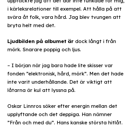
upptäckte jag att det där inte funkade för mig,
i kärleksrelationer till exempel. Att hålla på att
svära åt folk, vara hård. Jag blev tvungen att
bryta helt med det.
Ljudbilden på albumet är
dock långt i från
mörk. Snarare poppig och ljus.
– I början när jag bara hade lite skisser var
fonden ”elektronisk, hård, mörk”. Men det hade
inte varit underhållande. Det är viktigt att
låtarna är kul att lyssna på.
Oskar Linnros söker efter energin mellan det
upplyftande och det deppiga. Han nämner
”Från och med du”. Hans kanske största hitlåt.