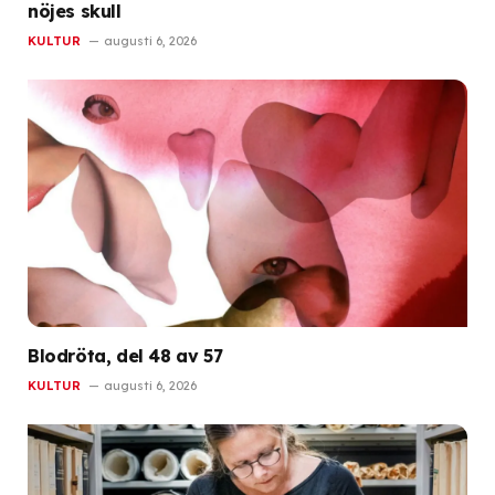
nöjes skull
KULTUR
augusti 6, 2026
Blodröta, del 48 av 57
KULTUR
augusti 6, 2026