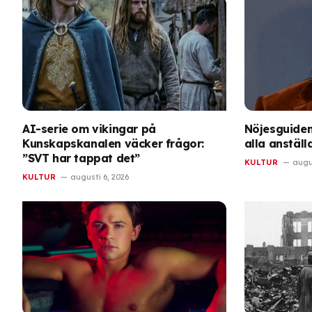
AI-serie om vikingar på
Nöjesguiden
Kunskapskanalen väcker frågor:
alla anstäl
”SVT har tappat det”
KULTUR
augus
KULTUR
augusti 6, 2026