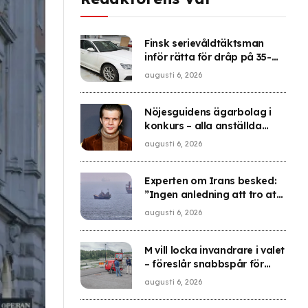
Finsk serievåldtäktsman
inför rätta för dråp på 35-
årig kvinna
augusti 6, 2026
Nöjesguidens ägarbolag i
konkurs – alla anställda
uppsagda
augusti 6, 2026
Experten om Irans besked:
”Ingen anledning att tro att
problemet är löst”
augusti 6, 2026
M vill locka invandrare i valet
– föreslår snabbspår för
medborgarskap
augusti 6, 2026