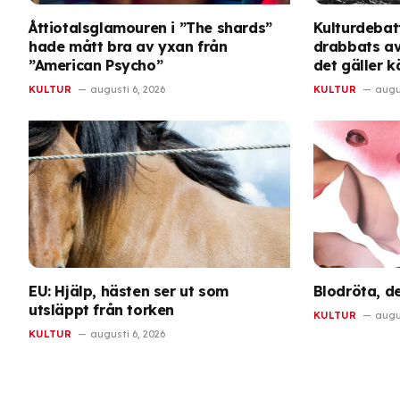
Åttiotalsglamouren i ”The shards”
Kulturdebatt
hade mått bra av yxan från
drabbats av
”American Psycho”
det gäller 
KULTUR
augusti 6, 2026
KULTUR
augus
EU: Hjälp, hästen ser ut som
Blodröta, de
utsläppt från torken
KULTUR
augus
KULTUR
augusti 6, 2026