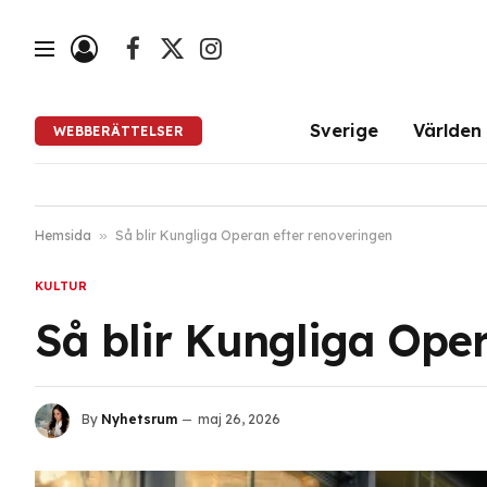
Facebook
X
Instagram
(Twitter)
Sverige
Världen
WEBBERÄTTELSER
Hemsida
»
Så blir Kungliga Operan efter renoveringen
KULTUR
Så blir Kungliga Oper
By
Nyhetsrum
maj 26, 2026