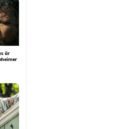
s är
nheimer