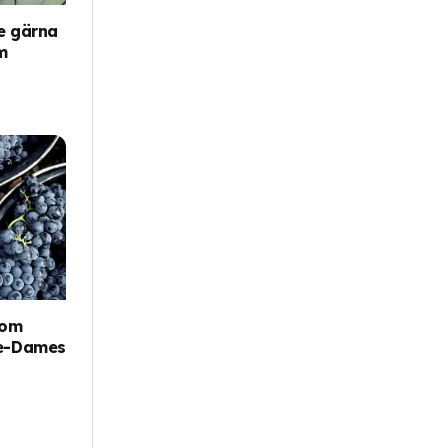
e gärna
m
som
tre-Dames