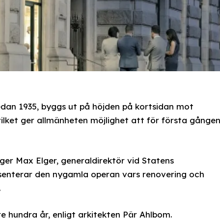
dan 1935, byggs ut på höjden på kortsidan mot
vilket ger allmänheten möjlighet att för första gånge
äger Max Elger, generaldirektör vid Statens
esenterar den nygamla operan vars renovering och
.
re hundra år, enligt arkitekten Pär Ahlbom.