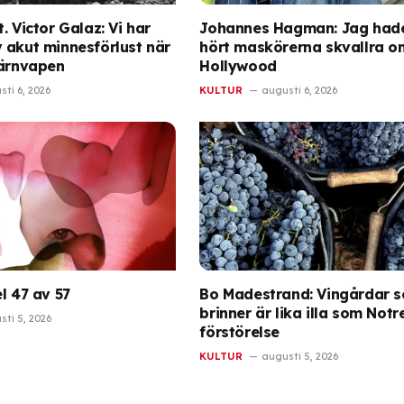
. Victor Galaz: Vi har
Johannes Hagman: Jag had
 akut minnesförlust när
hört maskörerna skvallra o
kärnvapen
Hollywood
ti 6, 2026
KULTUR
augusti 6, 2026
l 47 av 57
Bo Madestrand: Vingårdar 
brinner är lika illa som No
ti 5, 2026
förstörelse
KULTUR
augusti 5, 2026