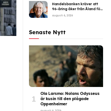
Handelsbanken kräver att
96-åring åker från Åland för
bank-id
augusti 6, 2026
Senaste Nytt
n
Ola Larsmo: Nolans Odysseus
är kusin till den plågade
Oppenheimer
augusti 6, 2026