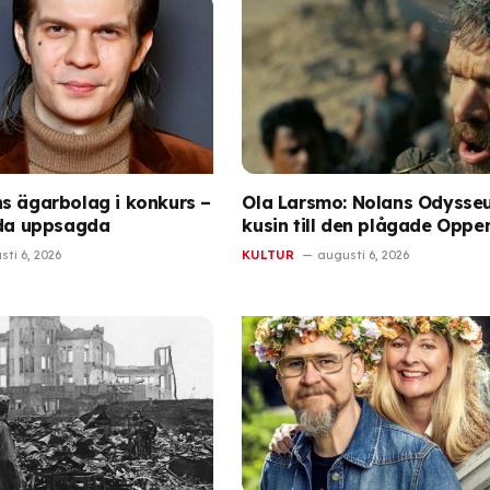
s ägarbolag i konkurs –
Ola Larsmo: Nolans Odysseu
lda uppsagda
kusin till den plågade Oppe
ti 6, 2026
KULTUR
augusti 6, 2026