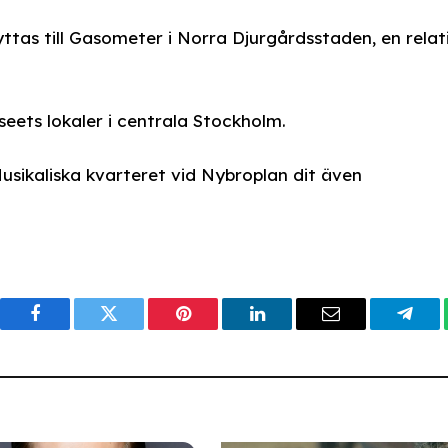
yttas till Gasometer i Norra Djurgårdsstaden, en relat
eets lokaler i centrala Stockholm.
 Musikaliska kvarteret vid Nybroplan dit även
Facebook
Twitter
Pinterest
LinkedIn
Email
Tele