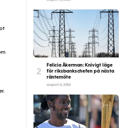
ot
som
Felicia Åkerman: Knivigt läge
för riksbankschefen på nästa
räntemöte
augusti 6, 2026
r.