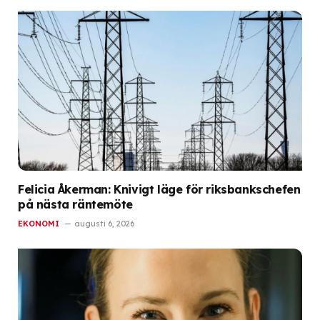
Felicia Åkerman: Knivigt läge för riksbankschefen
på nästa räntemöte
EKONOMI
augusti 6, 2026