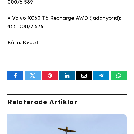
000/6 589
● Volvo XC60 T6 Recharge AWD (laddhybrid):
455 000/7 576
Källa: Kvdbil
Facebook
Twitter
Pinterest
LinkedIn
Email
Telegram
What
Relaterade Artiklar