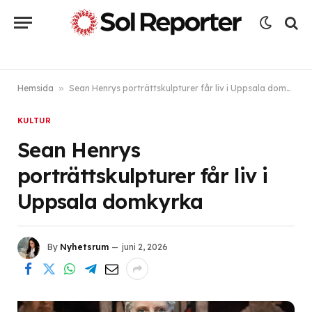
Hemsida
»
Sean Henrys porträttskulpturer får liv i Uppsala domkyrka
KULTUR
Sean Henrys
porträttskulpturer får liv i
Uppsala domkyrka
By
Nyhetsrum
juni 2, 2026