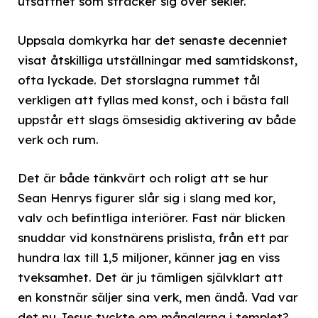
utsatthet som sträcker sig över sekler.
Uppsala domkyrka har det senaste decenniet
visat åtskilliga utställningar med samtidskonst,
ofta lyckade. Det storslagna rummet tål
verkligen att fyllas med konst, och i bästa fall
uppstår ett slags ömsesidig aktivering av både
verk och rum.
Det är både tänkvärt och roligt att se hur
Sean Henrys figurer slår sig i slang med kor,
valv och befintliga interiörer. Fast när blicken
snuddar vid konstnärens prislista, från ett par
hundra lax till 1,5 miljoner, känner jag en viss
tveksamhet. Det är ju tämligen självklart att
en konstnär säljer sina verk, men ändå. Vad var
det nu Jesus tyckte om månglarna i templet?