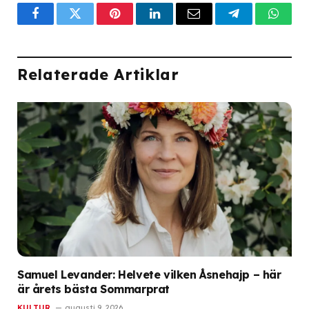
Facebook
Twitter
Pinterest
LinkedIn
Email
Telegram
What
Relaterade Artiklar
Samuel Levander: Helvete vilken Åsnehajp – här
är årets bästa Sommarprat
KULTUR
augusti 9, 2026