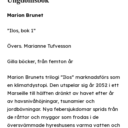
Ungdomsbok
Marion Brunet
”Ilos, bok 1”
Övers. Marianne Tufvesson
Gilla böcker, från femton år
Marion Brunets trilogi ”Ilos” marknadsförs som
en klimatdystopi. Den utspelar sig år 2052 i ett
Marseille till hälften dränkt av havet efter år
av havsnivåhöjningar, tsunamier och
jordbävningar. Nya febersjukdomar sprids från
de råttor och myggor som frodas i de
översvämmade hyreshusens varma vatten och