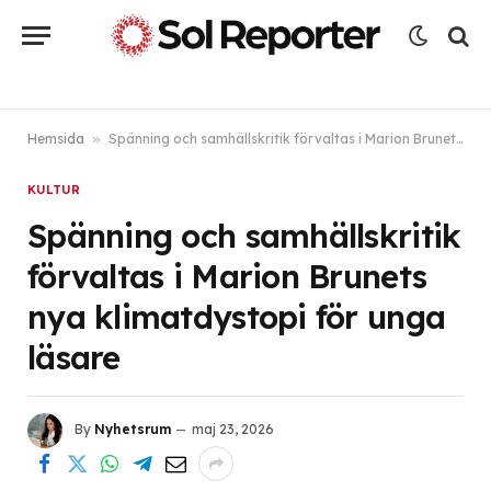
Hemsida
»
Spänning och samhällskritik förvaltas i Marion Brunets nya klimatdystopi för unga läsare
KULTUR
Spänning och samhällskritik
förvaltas i Marion Brunets
nya klimatdystopi för unga
läsare
By
Nyhetsrum
maj 23, 2026