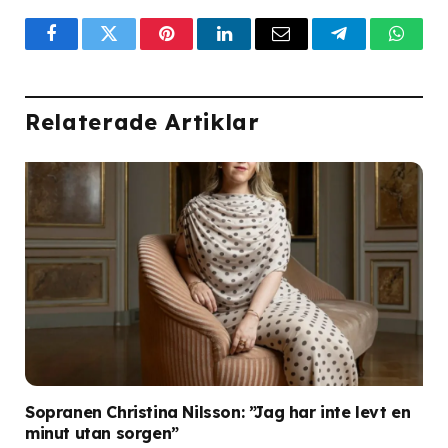
Facebook
Twitter
Pinterest
LinkedIn
Email
Telegram
What
Relaterade Artiklar
Sopranen Christina Nilsson: ”Jag har inte levt en
minut utan sorgen”