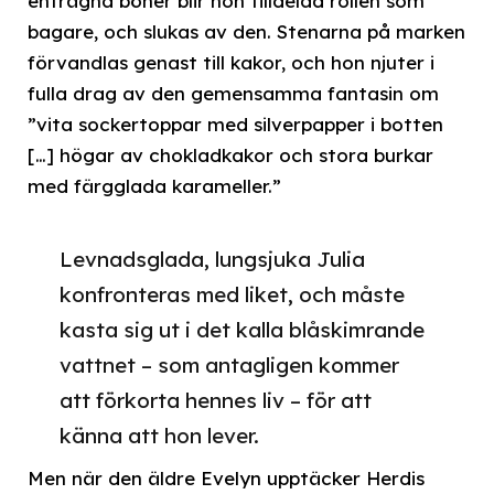
enträgna böner blir hon tilldelad rollen som
bagare, och slukas av den. Stenarna på marken
förvandlas genast till kakor, och hon njuter i
fulla drag av den gemensamma fantasin om
”vita sockertoppar med silverpapper i botten
[…] högar av chokladkakor och stora burkar
med färgglada karameller.”
Levnadsglada, lungsjuka Julia
konfronteras med liket, och måste
kasta sig ut i det kalla blåskimrande
vattnet – som antagligen kommer
att förkorta hennes liv – för att
känna att hon lever.
Men när den äldre Evelyn upptäcker Herdis