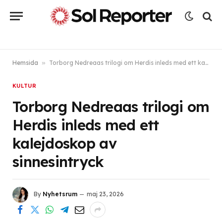
Hemsida
»
Torborg Nedreaas trilogi om Herdis inleds med ett kalejdoskop av sinnesintryck
KULTUR
Torborg Nedreaas trilogi om
Herdis inleds med ett
kalejdoskop av
sinnesintryck
By
Nyhetsrum
maj 23, 2026