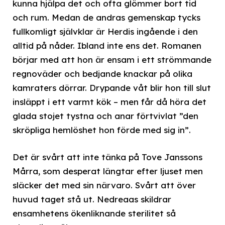
kunna hjälpa det och ofta glömmer bort tid
och rum. Medan de andras gemenskap tycks
fullkomligt självklar är Herdis ingående i den
alltid på nåder. Ibland inte ens det. Romanen
börjar med att hon är ensam i ett strömmande
regnoväder och bedjande knackar på olika
kamraters dörrar. Drypande våt blir hon till slut
insläppt i ett varmt kök – men får då höra det
glada stojet tystna och anar förtvivlat ”den
skröpliga hemlöshet hon förde med sig in”.
Det är svårt att inte tänka på Tove Janssons
Mårra, som desperat längtar efter ljuset men
släcker det med sin närvaro. Svårt att över
huvud taget stå ut. Nedreaas skildrar
ensamhetens ökenliknande sterilitet så