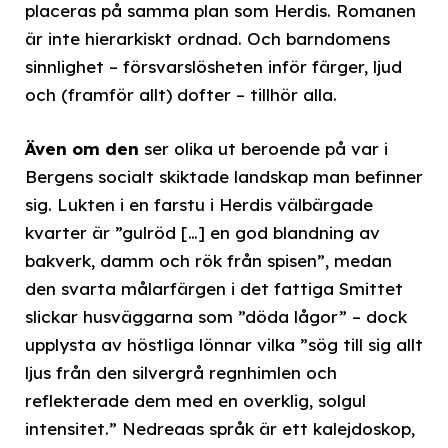
placeras på samma plan som Herdis. Romanen
är inte hierarkiskt ordnad. Och barndomens
sinnlighet – försvarslösheten inför färger, ljud
och (framför allt) dofter – tillhör alla.
Även om den
ser olika ut beroende på var i
Bergens socialt skiktade landskap man befinner
sig. Lukten i en farstu i Herdis välbärgade
kvarter är ”gulröd […] en god blandning av
bakverk, damm och rök från spisen”, medan
den svarta målarfärgen i det fattiga Smittet
slickar husväggarna som ”döda lågor” – dock
upplysta av höstliga lönnar vilka ”sög till sig allt
ljus från den silvergrå regnhimlen och
reflekterade dem med en overklig, solgul
intensitet.” Nedreaas språk är ett kalejdoskop,