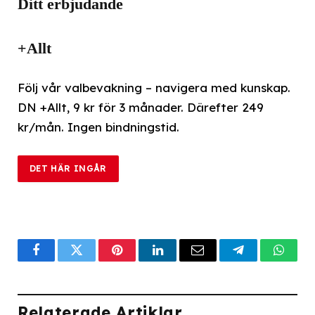
Ditt erbjudande
+Allt
Följ vår valbevakning – navigera med kunskap.
DN +Allt, 9 kr för 3 månader. Därefter 249
kr/mån. Ingen bindningstid.
DET HÄR INGÅR
Facebook
Twitter
Pinterest
LinkedIn
Email
Telegram
What
Relaterade Artiklar