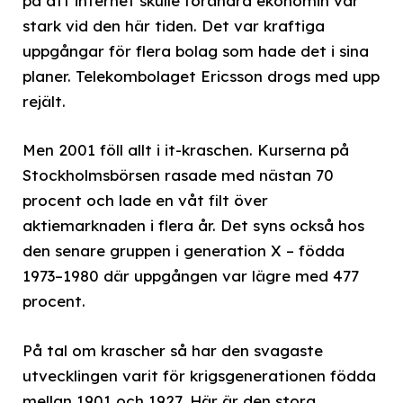
på att internet skulle förändra ekonomin var
stark vid den här tiden. Det var kraftiga
uppgångar för flera bolag som hade det i sina
planer. Telekombolaget Ericsson drogs med upp
rejält.
Men 2001 föll allt i it-kraschen. Kurserna på
Stockholmsbörsen rasade med nästan 70
procent och lade en våt filt över
aktiemarknaden i flera år. Det syns också hos
den senare gruppen i generation X – födda
1973–1980 där uppgången var lägre med 477
procent.
På tal om krascher så har den svagaste
utvecklingen varit för krigsgenerationen födda
mellan 1901 och 1927. Här är den stora