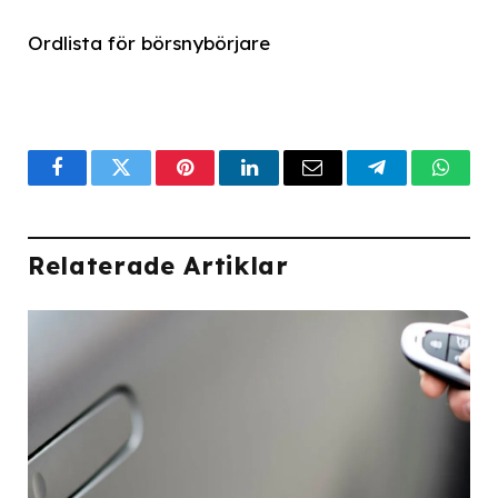
Ordlista för börsnybörjare
Facebook
Twitter
Pinterest
LinkedIn
Email
Telegram
What
Relaterade Artiklar