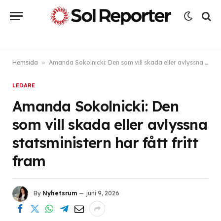
Hemsida
»
Amanda Sokolnicki: Den som vill skada eller avlyssna statsministern har fått fritt fram
LEDARE
Amanda Sokolnicki: Den
som vill skada eller avlyssna
statsministern har fått fritt
fram
By
Nyhetsrum
juni 9, 2026