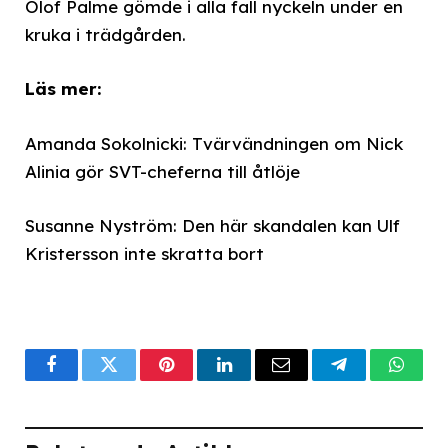
Olof Palme gömde i alla fall nyckeln under en
kruka i trädgården.
Läs mer:
Amanda Sokolnicki: Tvärvändningen om Nick
Alinia gör SVT-cheferna till åtlöje
Susanne Nyström: Den här skandalen kan Ulf
Kristersson inte skratta bort
Facebook
Twitter
Pinterest
LinkedIn
Email
Telegram
What