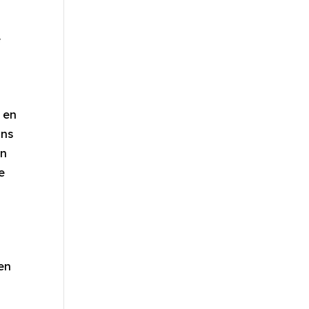
e
 en
nns
ån
e
en