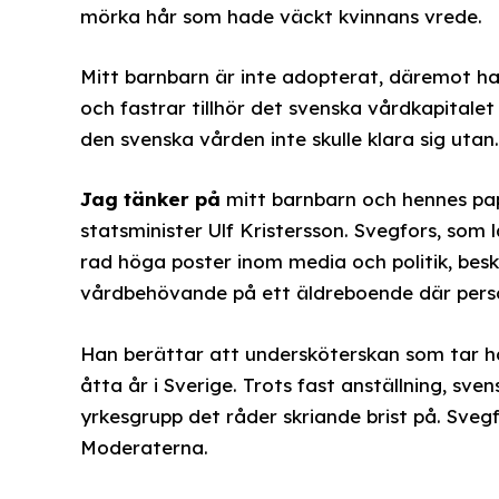
mörka hår som hade väckt kvinnans vrede.
Mitt barnbarn är inte adopterat, däremot har
och fastrar tillhör det svenska vårdkapitale
den svenska vården inte skulle klara sig utan.
Jag tänker på
mitt barnbarn och hennes papp
statsminister Ulf Kristersson. Svegfors, som 
rad höga poster inom media och politik, besk
vårdbehövande på ett äldreboende där perso
Han berättar att undersköterskan som tar ha
åtta år i Sverige. Trots fast anställning, sve
yrkesgrupp det råder skriande brist på. Svegf
Moderaterna.