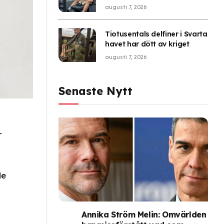
augusti 7, 2026
Tiotusentals delfiner i Svarta
havet har dött av kriget
augusti 7, 2026
Senaste Nytt
r
de
Annika Ström Melin: Omvärlden