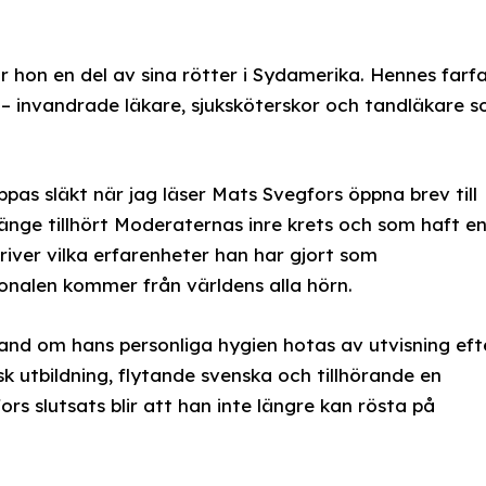
 hon en del av sina rötter i Sydamerika. Hennes farf
t – invandrade läkare, sjuksköterskor och tandläkare 
as släkt när jag läser Mats Svegfors öppna brev till
länge tillhört Moderaternas inre krets och som haft e
river vilka erfarenheter han har gjort som
nalen kommer från världens alla hörn.
nd om hans personliga hygien hotas av utvisning eft
nsk utbildning, flytande svenska och tillhörande en
ors slutsats blir att han inte längre kan rösta på