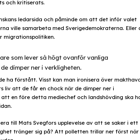
s och kritiserats.
nskans ledarsida och påminde om att det inför valet
rna ville samarbeta med Sverigedemokraterna. Eller 
r migrationspolitiken.
are som lever så högt ovanför vanliga
 de dimper ner i verkligheten.
e ha förstått. Visst kan man ironisera över makthav
 liv att de får en chock när de dimper ner i
g att en före detta mediechef och landshövding ska h
idan.
tera till Mats Svegfors upplevelse av att se saker i ett
het tränger sig på? Att polletten trillar ner först när 