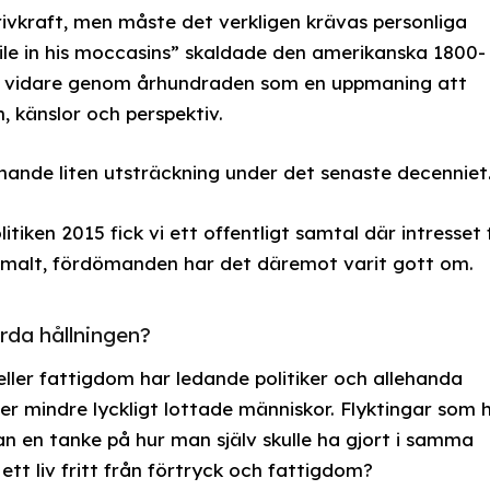
vkraft, men måste det verkligen krävas personliga
ile in his moccasins” skaldade den amerikanska 1800-
vt vidare genom århundraden som en uppmaning att
n, känslor och perspektiv.
ande liten utsträckning under det senaste decenniet
itiken 2015 fick vi ett offentligt samtal där intresset 
minimalt, fördömanden har det däremot varit gott om.
örda hållningen?
 eller fattigdom har ledande politiker och allehanda
ver mindre lyckligt lottade människor. Flyktingar som 
an en tanke på hur man själv skulle ha gjort i samma
 ett liv fritt från förtryck och fattigdom?