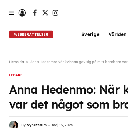
Facebook
X
Instagram
(Twitter)
Sverige
Världen
WEBBERÄTTELSER
Hemsida
»
Anna Hedenmo: När kvinnan gav sig på mitt barnbarn var
LEDARE
Anna Hedenmo: När k
var det något som br
By
Nyhetsrum
maj 13, 2026