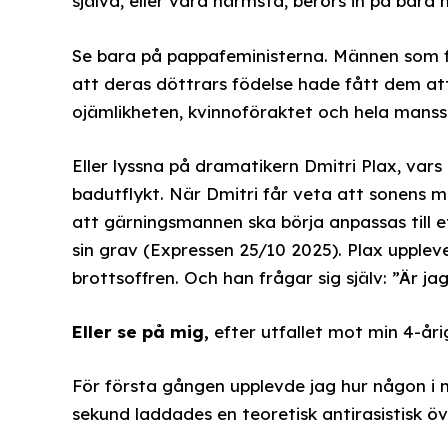
själva, eller våra närmsta, berörs in på bara 
Se bara på pappafeministerna. Männen som fö
att deras döttrars födelse hade fått dem at
ojämlikheten, kvinnoföraktet och hela manss
Eller lyssna på dramatikern Dmitri Plax, va
badutflykt. När Dmitri får veta att sonens m
att gärningsmannen ska börja anpassas till et
sin grav (Expressen 25/10 2025). Plax upple
brottsoffren. Och han frågar sig själv: ”Är ja
Eller se på mig,
efter utfallet mot min 4-åri
För första gången upplevde jag hur någon i m
sekund laddades en teoretisk antirasistisk ö