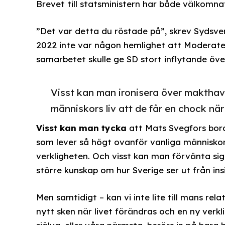
Brevet till statsministern har både välkomnat
”Det var detta du röstade på”, skrev Sydsve
2022 inte var någon hemlighet att Moderate
samarbetet skulle ge SD stort inflytande öve
Visst kan man ironisera över makthav
människors liv att de får en chock när
Visst kan man tycka
att Mats Svegfors bord
som lever så högt ovanför vanliga människors
verkligheten. Och visst kan man förvänta si
större kunskap om hur Sverige ser ut från ins
Men samtidigt – kan vi inte lite till mans rela
nytt sken när livet förändras och en ny verklig