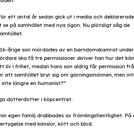
huden.
r ett antal år sedan gick ut i media och deklarerad
t se på samhället med nya ögon. Nu plötsligt såg de
amhället.
rs 16-årige son mördades av en barndomskamrat under
ördare ska få tre permissioner skriver han hur det kä
t liv i frihet, medan hans son aldrig får permission fr
ver att samhället bryr sig om gärningsmännen, men int
g inte längre en humanist?”
ga dotterdotter i köpcentret.
in egen familj drabbades av främlingsfientlighet. På 
vertygelse med känslor, kött och blod.