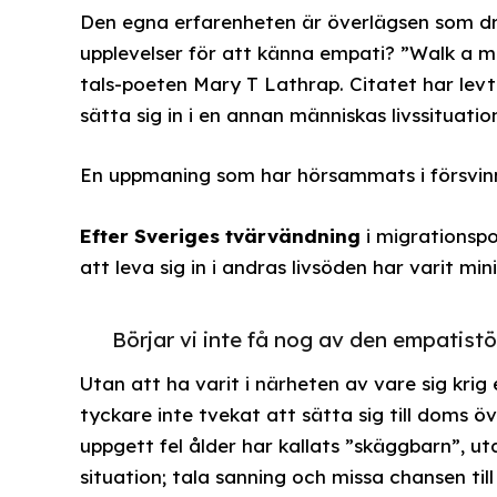
Den egna erfarenheten är överlägsen som dri
upplevelser för att känna empati? ”Walk a m
tals-poeten Mary T Lathrap. Citatet har le
sätta sig in i en annan människas livssituatio
En uppmaning som har hörsammats i försvinn
Efter Sveriges tvärvändning
i migrationspol
att leva sig in i andras livsöden har varit 
Börjar vi inte få nog av den empatist
Utan att ha varit i närheten av vare sig krig
tyckare inte tvekat att sätta sig till doms ö
uppgett fel ålder har kallats ”skäggbarn”, ut
situation; tala sanning och missa chansen till