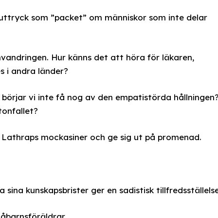
 uttryck som ”packet” om människor som inte delar
invandringen. Hur känns det att höra för läkaren,
 i andra länder?
 börjar vi inte få nog av den empatistörda hållningen
onfallet?
 Lathraps mockasiner och ge sig ut på promenad.
na kunskapsbrister ger en sadistisk tillfredsställels
måbarnsföräldrar