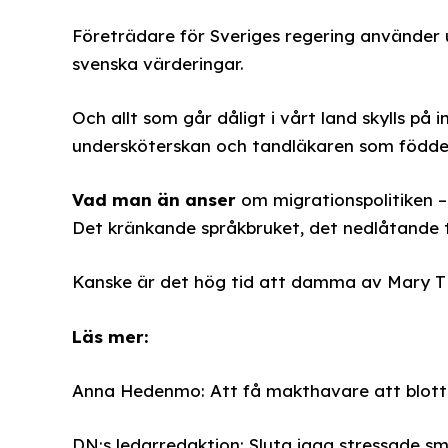
Företrädare för Sveriges regering använder
svenska värderingar.
Och allt som går dåligt i vårt land skylls på 
undersköterskan och tandläkaren som föddes
Vad man än anser
om migrationspolitiken –
Det kränkande språkbruket, det nedlåtande t
Kanske är det hög tid att damma av Mary T
Läs mer:
Anna Hedenmo: Att få makthavare att blotta si
DN:s ledarredaktion: Sluta jaga stressade s