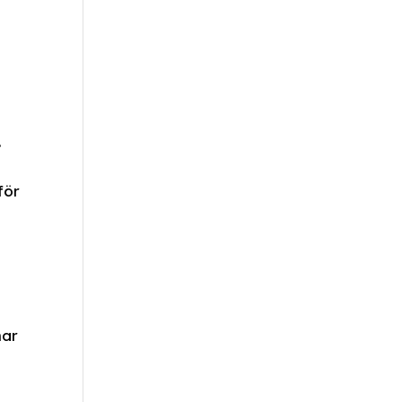
.
för
har