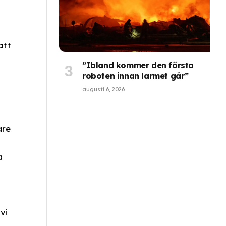
att
”Ibland kommer den första
roboten innan larmet går”
augusti 6, 2026
are
a
vi