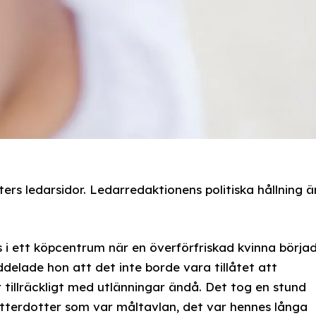
rs ledarsidor. Ledarredaktionens politiska hållning ä
 i ett köpcentrum när en överförfriskad kvinna börja
elade hon att det inte borde vara tillåtet att
 tillräckligt med utlänningar ändå. Det tog en stund
otterdotter som var måltavlan, det var hennes långa