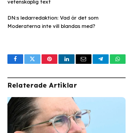
vetenskaplig text
DN:s ledarredaktion: Vad är det som
Moderaterna inte vill blandas med?
Facebook
Twitter
Pinterest
LinkedIn
Email
Telegram
What
Relaterade Artiklar