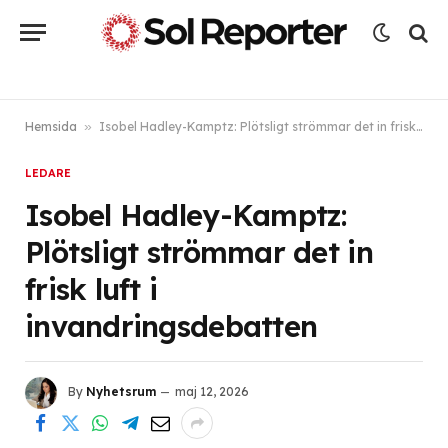
Hemsida
»
Isobel Hadley-Kamptz: Plötsligt strömmar det in frisk luft i invandringsdebatten
LEDARE
Isobel Hadley-Kamptz:
Plötsligt strömmar det in
frisk luft i
invandringsdebatten
By
Nyhetsrum
maj 12, 2026