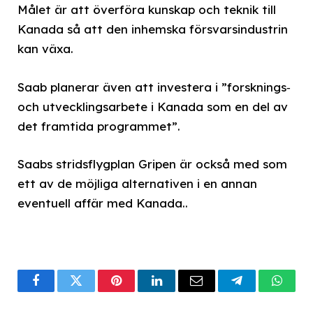
Målet är att överföra kunskap och teknik till
Kanada så att den inhemska försvarsindustrin
kan växa.
Saab planerar även att investera i ”forsknings‑
och utvecklingsarbete i Kanada som en del av
det framtida programmet”.
Saabs stridsflygplan Gripen är också med som
ett av de möjliga alternativen i en annan
eventuell affär med Kanada..
Facebook
Twitter
Pinterest
LinkedIn
Email
Telegram
What