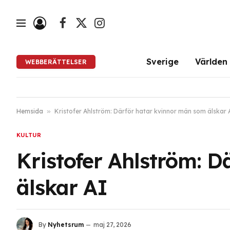
Facebook
X
Instagram
(Twitter)
Sverige
Världen
WEBBERÄTTELSER
Hemsida
»
Kristofer Ahlström: Därför hatar kvinnor män som älskar 
KULTUR
Kristofer Ahlström: 
älskar AI
By
Nyhetsrum
maj 27, 2026