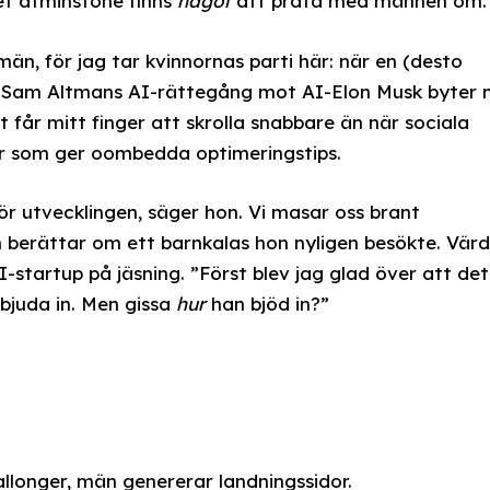
et åtminstone finns
något
att prata med männen om.
n, för jag tar kvinnornas parti här: när en (desto
I-Sam Altmans AI-rättegång mot AI-Elon Musk byter 
år mitt finger att skrolla snabbare än när sociala
er som ger oombedda optimeringstips.
för utvecklingen, säger hon. Vi masar oss brant
berättar om ett barnkalas hon nyligen besökte. Vär
-startup på jäsning. ”Först blev jag glad över att det
bjuda in. Men gissa
hur
han bjöd in?”
allonger, män genererar landningssidor.