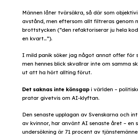
Männen låter tvärsäkra, så där som objektivi
avstånd, men eftersom allt filtreras genom m
brottstycken (”den refaktoriserar ju hela k
en kvart…”).
I mild panik söker jag något annat offer för 
men hennes blick skvallrar inte om samma skr
ut att ha hört allting förut.
Det saknas inte könsgap
i världen – politis
pratar givetvis om AI-klyftan.
Den senaste upplagan av Svenskarna och int
av kvinnor, har använt AI senaste året – en 
undersökning är 71 procent av tjänstemänn