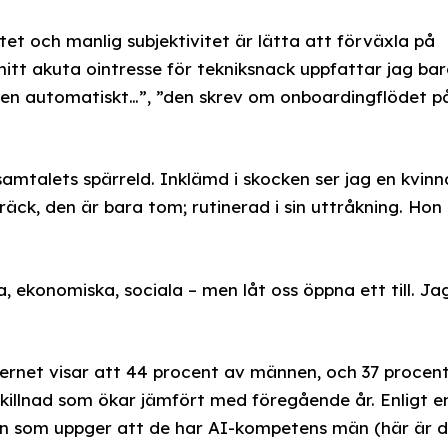
tet och manlig subjektivitet är lätta att förväxla på
itt akuta ointresse för tekniksnack uppfattar jag ba
oden automatiskt…”, ”den skrev om onboardingflödet p
samtalets spärreld. Inklämd i skocken ser jag en kvinn
äck, den är bara tom; rutinerad i sin uttråkning. Hon 
ka, ekonomiska, sociala – men låt oss öppna ett till. Ja
ernet visar att 44 procent av männen, och 37 procen
skillnad som ökar jämfört med föregående år. Enligt e
en som uppger att de har AI-kompetens män (här är 