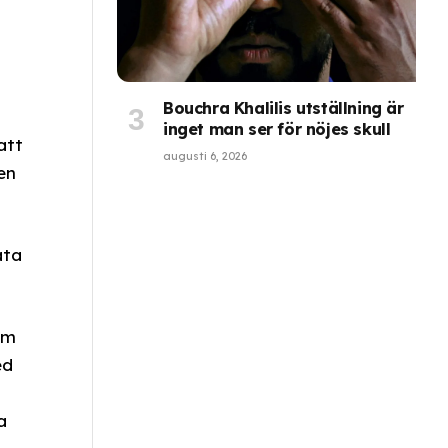
Bouchra Khalilis utställning är
inget man ser för nöjes skull
att
augusti 6, 2026
en
ata
om
ed
a