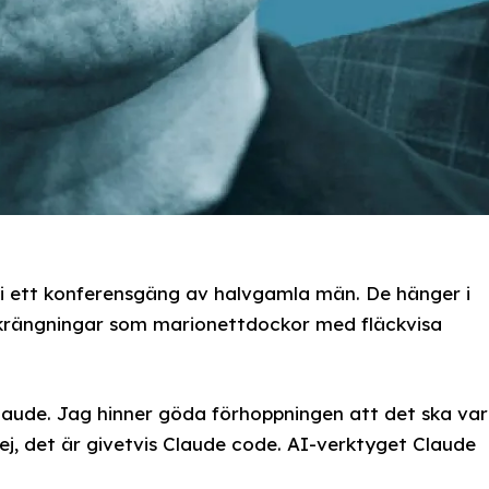
 i ett konferensgäng av halvgamla män. De hänger i
krängningar som marionettdockor med fläckvisa
aude. Jag hinner göda förhoppningen att det ska va
nej, det är givetvis Claude code. AI-verktyget Claude