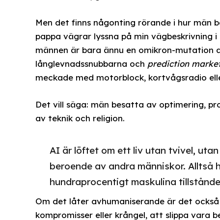
Men det finns någonting rörande i hur män be
pappa vägrar lyssna på min vägbeskrivning i
männen är bara ännu en omikron-mutation a
långlevnadssnubbarna och
prediction marke
meckade med motorblock, kortvågsradio elle
Det vill säga: män besatta av optimering, pro
av teknik och religion.
AI är löftet om ett liv utan tvivel, uta
beroende av andra människor. Alltså 
hundraprocentigt maskulina tillstånde
Om det låter avhumaniserande är det också p
kompromisser eller krångel, att slippa vara 