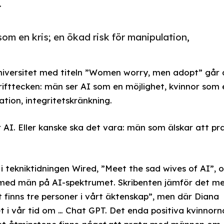
.
om en kris; en ökad risk för manipulation,
niversitet med titeln ”Women worry, men adopt” går 
rifttecken: män ser AI som en möjlighet, kvinnor som 
ation, integritetskränkning.
AI. Eller kanske ska det vara: män som älskar att pr
l i tekniktidningen Wired, ”Meet the sad wives of AI”, 
ner med män på AI-spektrumet. Skribenten jämför det m
 finns tre personer i vårt äktenskap”, men där Diana
t i vår tid om … Chat GPT. Det enda positiva kvinnorn