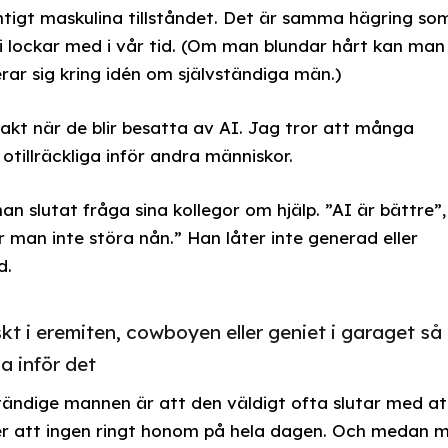
igt maskulina tillståndet. Det är samma hägring so
ogi lockar med i vår tid. (Om man blundar hårt kan man
rar sig kring idén om självständiga män.)
akt när de blir besatta av AI. Jag tror att många
 otillräckliga inför andra människor.
n slutat fråga sina kollegor om hjälp. ”AI är bättre”,
 man inte störa nån.” Han låter inte generad eller
d.
t i eremiten, cowboyen eller geniet i garaget så
ga inför det
ndige mannen är att den väldigt ofta slutar med at
över att ingen ringt honom på hela dagen. Och medan 