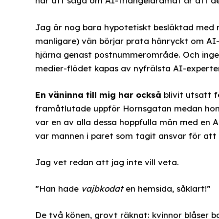
har att säga om AI-triangeldramat är att d
Jag är nog bara hypotetiskt besläktad med mä
manligare) vän börjar prata hänryckt om A
hjärna genast postnummerområde. Och inget f
medier-flödet kapas av nyfrälsta AI-expert
En väninna till mig har också
blivit utsatt 
framåtlutade uppför Hornsgatan medan hon 
var en av alla dessa hoppfulla män med en AI
var mannen i paret som tagit ansvar för att 
Jag vet redan att jag inte vill veta.
”Han hade
vajbkodat
en hemsida, såklart!”
De två könen, grovt räknat: kvinnor blåser b