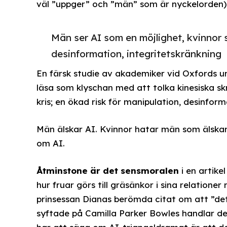
väl ”uppger” och ”män” som är nyckelorden)
Män ser AI som en möjlighet, kvinnor s
desinformation, integritetskränkning
En färsk studie av akademiker vid Oxfords u
läsa som klyschan med att tolka kinesiska sk
kris; en ökad risk för manipulation, desinform
Män älskar AI. Kvinnor hatar män som älskar 
om AI.
Åtminstone är det sensmoralen
i en artike
hur fruar görs till gräsänkor i sina relatio
prinsessan Dianas berömda citat om att ”det
syftade på Camilla Parker Bowles handlar de