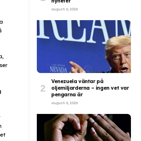
nyheter
augusti 6, 2026
ra
å
a,
ser
Venezuela väntar på
oljemiljarderna – ingen vet var
g
pengarna är
augusti 6, 2026
t
n
det