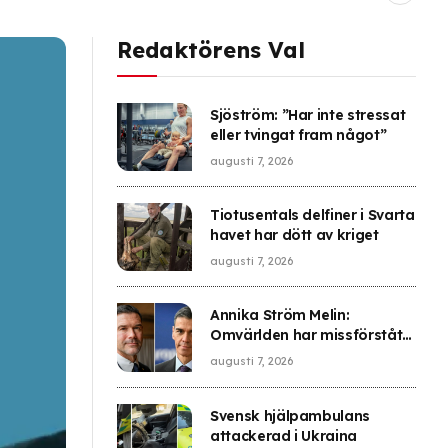
Redaktörens Val
Sjöström: ”Har inte stressat
eller tvingat fram något”
augusti 7, 2026
Tiotusentals delfiner i Svarta
havet har dött av kriget
augusti 7, 2026
Annika Ström Melin:
Omvärlden har missförstått
vad som hände i Ceuta –
augusti 7, 2026
Sverige gick i fällan
Svensk hjälpambulans
attackerad i Ukraina