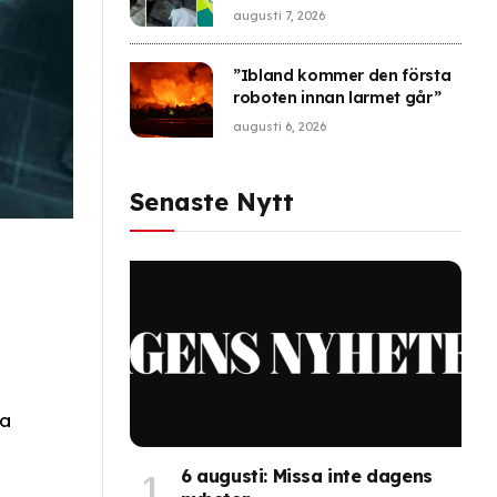
augusti 7, 2026
”Ibland kommer den första
roboten innan larmet går”
augusti 6, 2026
Senaste Nytt
ra
6 augusti: Missa inte dagens