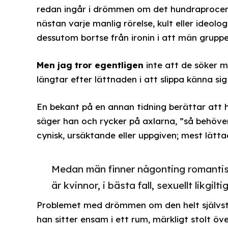
redan ingår i drömmen om det hundraprocent
nästan varje manlig rörelse, kult eller ideol
dessutom bortse från ironin i att män gruppe
Men jag tror egentligen
inte att de söker m
längtar efter lättnaden i att slippa känna sig
En bekant på en annan tidning berättar att ha
säger han och rycker på axlarna, ”så behöver
cynisk, ursäktande eller uppgiven; mest lätta
Medan män finner någonting romantisk
är kvinnor, i bästa fall, sexuellt likgilti
Problemet med drömmen om den helt självstä
han sitter ensam i ett rum, märkligt stolt 