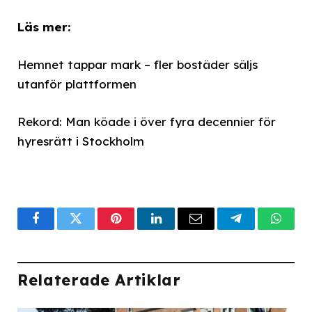
Läs mer:
Hemnet tappar mark – fler bostäder säljs
utanför plattformen
Rekord: Man köade i över fyra decennier för
hyresrätt i Stockholm
Facebook
Twitter
Pinterest
LinkedIn
Email
Telegram
What
Relaterade Artiklar