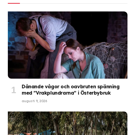
Dånande vågor och oavbruten spänning
med ”Vrakplundrarna” i Österbybruk
augusti 9, 2026