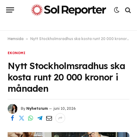
Hemsida
»
Nytt Stockholmsradhus ska kosta runt 20 000 kronor i månaden
EKONOMI
Nytt Stockholmsradhus ska
kosta runt 20 000 kronor i
månaden
By
Nyhetsrum
juni 10, 2026