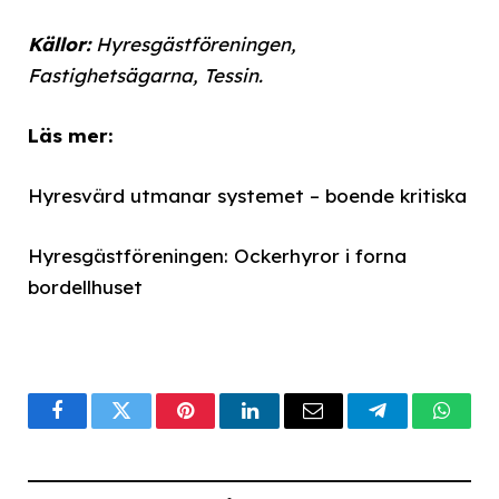
Källor:
Hyresgästföreningen,
Fastighetsägarna, Tessin.
Läs mer:
Hyresvärd utmanar systemet – boende kritiska
Hyresgästföreningen: Ockerhyror i forna
bordellhuset
Facebook
Twitter
Pinterest
LinkedIn
Email
Telegram
What