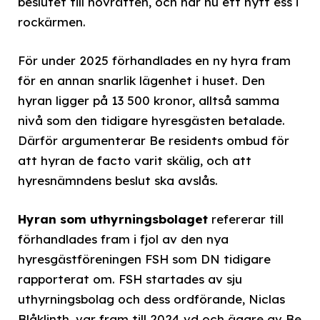
beslutet till hovrätten, och har nu ett nytt ess i
rockärmen.
För under 2025 förhandlades en ny hyra fram
för en annan snarlik lägenhet i huset. Den
hyran ligger på 13 500 kronor, alltså samma
nivå som den tidigare hyresgästen betalade.
Därför argumenterar Be residents ombud för
att hyran de facto varit skälig, och att
hyresnämndens beslut ska avslås.
Hyran som uthyrningsbolaget
refererar till
förhandlades fram i fjol av den nya
hyresgästföreningen FSH som DN tidigare
rapporterat om. FSH startades av sju
uthyrningsbolag och dess ordförande, Niclas
Blåklinth, var fram till 2024 vd och ägare av Be