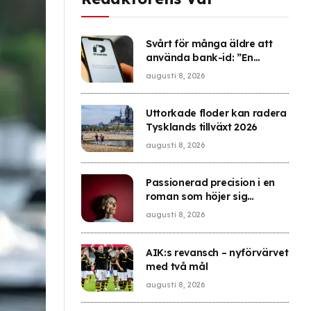
Svårt för många äldre att
använda bank-id: ”En
otrolig oro”
augusti 8, 2026
Uttorkade floder kan radera
Tysklands tillväxt 2026
augusti 8, 2026
Passionerad precision i en
roman som höjer sig
skyhögt över det
augusti 8, 2026
medelmåttiga
AIK:s revansch – nyförvärvet
med två mål
augusti 8, 2026