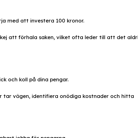
rja med att investera 100 kronor.
 att förhala saken, vilket ofta leder till att det aldr
ck och koll på dina pengar.
er tar vägen, identifiera onödiga kostnader och hitta
 enbart jobba för pengarna.