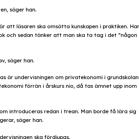
en, säger han.
 är att läsaren ska omsätta kunskapen i praktiken. Ha
bok och sedan tänker att man ska ta tag i det ”någon
 av, säger han.
s är undervisningen om privatekonomi i grundskolan.
atekonomi förrän i årskurs nio, då tas ämnet upp inom
m introduceras redan i trean. Man borde få lära sig
gerar, säger han.
dervisningen ska fördjupas.