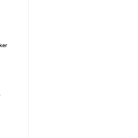
ker
t