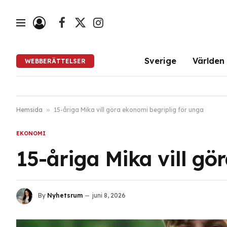
Facebook
X
Instagram
(Twitter)
Sverige
Världen
WEBBERÄTTELSER
Hemsida
»
15-åriga Mika vill göra ekonomi begriplig för unga
EKONOMI
15-åriga Mika vill gö
By
Nyhetsrum
juni 8, 2026