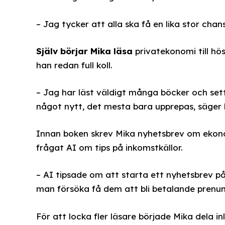
– Jag tycker att alla ska få en lika stor cha
Själv börjar Mika läsa
privatekonomi till hös
han redan full koll.
– Jag har läst väldigt många böcker och sett
något nytt, det mesta bara upprepas, säger 
Innan boken skrev Mika nyhetsbrev om ekono
frågat AI om tips på inkomstkällor.
– AI tipsade om att starta ett nyhetsbrev p
man försöka få dem att bli betalande prenum
För att locka fler läsare började Mika dela i