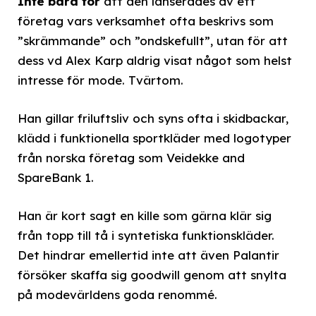
Inte bara för
att den lanserades av ett
företag vars verksamhet ofta beskrivs som
”skrämmande” och ”ondskefullt”, utan för att
dess vd Alex Karp aldrig visat något som helst
intresse för mode. Tvärtom.
Han gillar friluftsliv och syns ofta i skidbackar,
klädd i funktionella sportkläder med logotyper
från norska företag som Veidekke and
SpareBank 1.
Han är kort sagt en kille som gärna klär sig
från topp till tå i syntetiska funktionskläder.
Det hindrar emellertid inte att även Palantir
försöker skaffa sig goodwill genom att snylta
på modevärldens goda renommé.