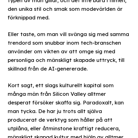
typen av män gillar, och det inte bara i filmen;
den unika stil och smak som modevärlden är
förknippad med.
Eller taste, om man vill svänga sig med samma
trendord som snubbar inom tech-branschen
använder om vikten av att omge sig med
personliga och mänskligt skapade uttryck, till
skillnad från de AI-genererade.
Kort sagt, ett slags kulturellt kapital som
många män från Silicon Valley alltmer
desperat försöker skaffa sig. Paradoxalt, kan
man tycka. De har ju trots allt själva
producerat de verktyg som håller på att
utplåna, eller åtminstone kraftigt reducera,
mänskligt skapad kultur med hjälp av alltmer