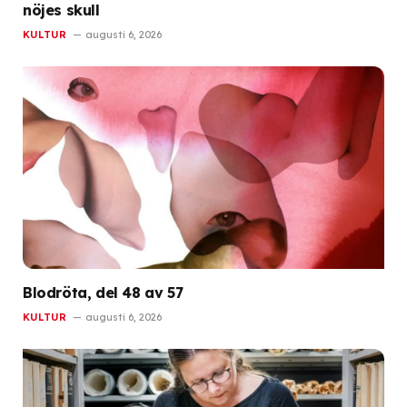
nöjes skull
KULTUR
augusti 6, 2026
Blodröta, del 48 av 57
KULTUR
augusti 6, 2026