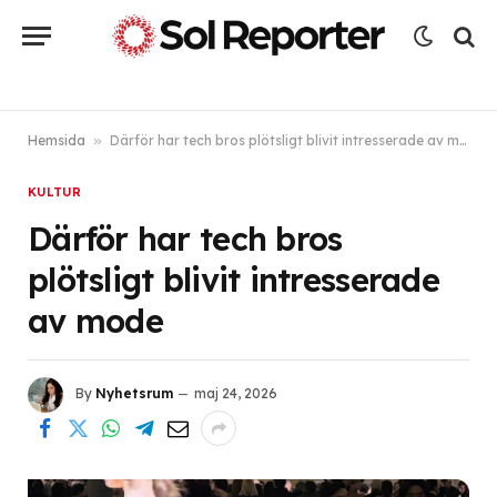
Hemsida
»
Därför har tech bros plötsligt blivit intresserade av mode
KULTUR
Därför har tech bros
plötsligt blivit intresserade
av mode
By
Nyhetsrum
maj 24, 2026