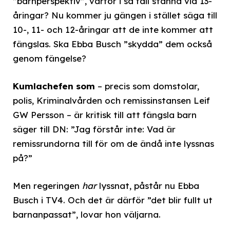
”barnperspektiv”, varför i så fall stanna vid 13-
åringar? Nu kommer ju gängen i stället säga till
10-, 11- och 12-åringar att de inte kommer att
fängslas. Ska Ebba Busch ”skydda” dem också
genom fängelse?
Kumlachefen som
– precis som domstolar,
polis, Kriminalvården och remissinstansen Leif
GW Persson – är kritisk till att fängsla barn
säger till DN: ”Jag förstår inte: Vad är
remissrundorna till för om de ändå inte lyssnas
på?”
Men regeringen
har
lyssnat, påstår nu Ebba
Busch i TV4. Och det är därför ”det blir fullt ut
barnanpassat”, lovar hon väljarna.