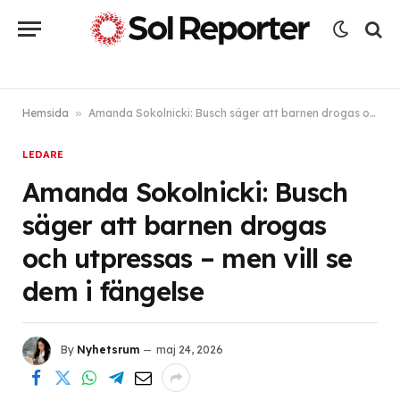
Hemsida
»
Amanda Sokolnicki: Busch säger att barnen drogas och utpressas – men vill se dem i fängelse
LEDARE
Amanda Sokolnicki: Busch
säger att barnen drogas
och utpressas – men vill se
dem i fängelse
By
Nyhetsrum
maj 24, 2026