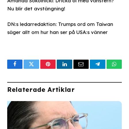
Amanda Sokolnicki: Dricka öl med vänstern?
Nu blir det avstängning!
DN:s ledarredaktion: Trumps ord om Taiwan
säger allt om hur han ser på USA:s vänner
Facebook
Twitter
Pinterest
LinkedIn
Email
Telegram
What
Relaterade Artiklar