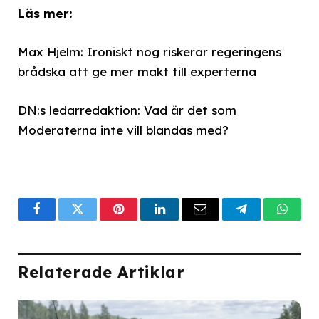
Läs mer:
Max Hjelm: Ironiskt nog riskerar regeringens
brådska att ge mer makt till experterna
DN:s ledarredaktion: Vad är det som
Moderaterna inte vill blandas med?
Facebook
Twitter
Pinterest
LinkedIn
Email
Telegram
What
Relaterade Artiklar