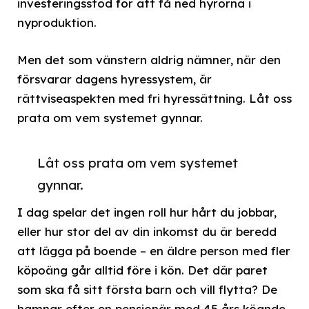
investeringsstöd för att få ned hyrorna i
nyproduktion.
Men det som vänstern aldrig nämner, när den
försvarar dagens hyressystem, är
rättviseaspekten med fri hyressättning. Låt oss
prata om vem systemet gynnar.
Låt oss prata om vem systemet
gynnar.
I dag spelar det ingen roll hur hårt du jobbar,
eller hur stor del av din inkomst du är beredd
att lägga på boende – en äldre person med fler
köpoäng går alltid före i kön. Det där paret
som ska få sitt första barn och vill flytta? De
hamnar efter en pensionär med 45 års köande