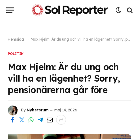
Hemsida
»
Max Hjelm: Är du ung och vill ha en lägenhet? Sorry, pensionärerna går före
POLITIK
Max Hjelm: Är du ung och
vill ha en lägenhet? Sorry,
pensionärerna går före
By
Nyhetsrum
maj 14, 2026