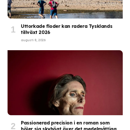
Uttorkade floder kan radera Tysklands
tillväxt 2026
augusti 8, 2026
Passionerad precision i en roman som
höjer sig skyhögt över det medelmåttiga