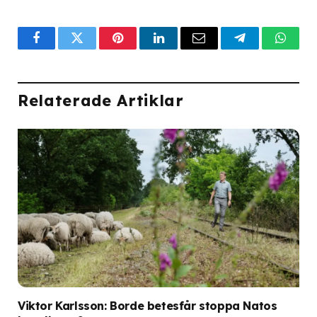
Facebook
Twitter
Pinterest
LinkedIn
Email
Telegram
What
Relaterade Artiklar
Viktor Karlsson: Borde betesfår stoppa Natos