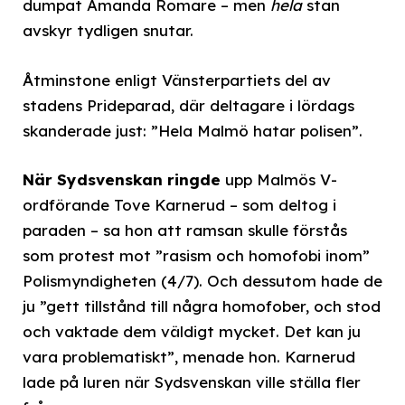
dumpat Amanda Romare – men
hela
stan
avskyr tydligen snutar.
Åtminstone enligt Vänsterpartiets del av
stadens Prideparad, där deltagare i lördags
skanderade just: ”Hela Malmö hatar polisen”.
När Sydsvenskan ringde
upp Malmös V-
ordförande Tove Karnerud – som deltog i
paraden – sa hon att ramsan skulle förstås
som protest mot ”rasism och homofobi inom”
Polismyndigheten (4/7). Och dessutom hade de
ju ”gett tillstånd till några homofober, och stod
och vaktade dem väldigt mycket. Det kan ju
vara problematiskt”, menade hon. Karnerud
lade på luren när Sydsvenskan ville ställa fler